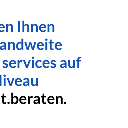
en Ihnen
land­weite
 services
auf
iveau
t.
beraten.