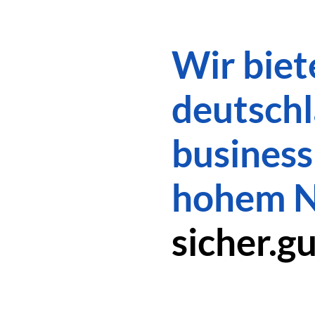
Wir biet
deutsch­
business
hohem N
sicher.
gu