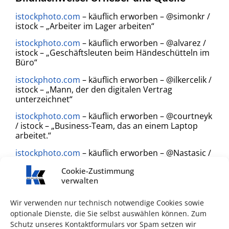
istockphoto.com
– käuflich erworben – @simonkr /
istock – „Arbeiter im Lager arbeiten“
istockphoto.com
– käuflich erworben – @alvarez /
istock – „Geschäftsleuten beim Händeschütteln im
Büro“
istockphoto.com
– käuflich erworben – @ilkercelik /
istock – „Mann, der den digitalen Vertrag
unterzeichnet“
istockphoto.com
– käuflich erworben – @courtneyk
/ istock – „Business-Team, das an einem Laptop
arbeitet.“
istockphoto.com
– käuflich erworben – @Nastasic /
istock – „Männlicher Arzt, der einem Patienten in
Cookie-Zustimmung
einem Büro, das am Laptop arbeitet, ein Rezept
verwalten
schreibt“
istockphoto.com
– käuflich erworben – @izusek /
Wir verwenden nur technisch notwendige Cookies sowie
istock – „Business-Konferenz im Kongresszentrum“
optionale Dienste, die Sie selbst auswählen können. Zum
Schutz unseres Kontaktformulars vor Spam setzen wir